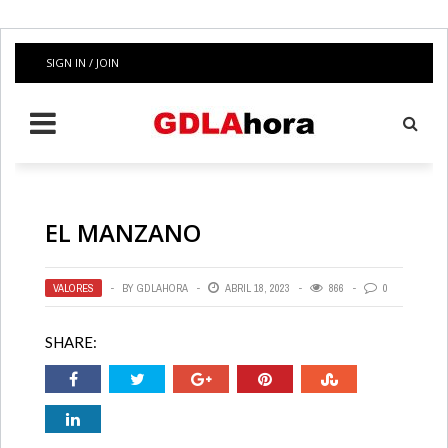
SIGN IN / JOIN
EL MANZANO
VALORES
BY
GDLAHORA
ABRIL 18, 2023
866
0
SHARE: