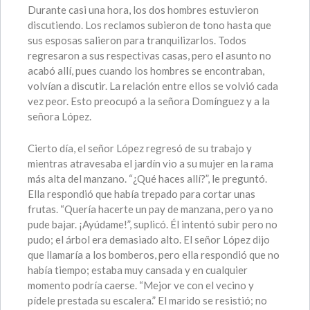
Durante casi una hora, los dos hombres estuvieron
discutiendo. Los reclamos subieron de tono hasta que
sus esposas salieron para tranquilizarlos. Todos
regresaron a sus respectivas casas, pero el asunto no
acabó allí, pues cuando los hombres se encontraban,
volvían a discutir. La relación entre ellos se volvió cada
vez peor. Esto preocupó a la señora Domínguez y a la
señora López.
Cierto día, el señor López regresó de su trabajo y
mientras atravesaba el jardín vio a su mujer en la rama
más alta del manzano. “¿Qué haces allí?”, le preguntó.
Ella respondió que había trepado para cortar unas
frutas. “Quería hacerte un pay de manzana, pero ya no
pude bajar. ¡Ayúdame!”, suplicó. Él intentó subir pero no
pudo; el árbol era demasiado alto. El señor López dijo
que llamaría a los bomberos, pero ella respondió que no
había tiempo; estaba muy cansada y en cualquier
momento podría caerse. “Mejor ve con el vecino y
pídele prestada su escalera.” El marido se resistió; no