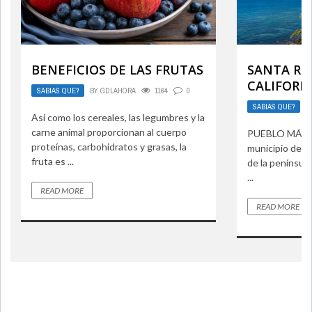
BENEFICIOS DE LAS FRUTAS
SANTA R0S
CALIFORN
SABIAS QUE?
BY
GDLAHORA
1164
0
SABIAS QUE?
B
Así como los cereales, las legumbres y la
carne animal proporcionan al cuerpo
PUEBLO MÁGIC
proteínas, carbohidratos y grasas, la
municipio de M
fruta es ...
de la península
...
READ MORE
READ MORE