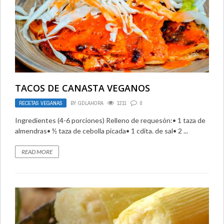
TACOS DE CANASTA VEGANOS
RECETAS VEGANAS
BY
GDLAHORA
1211
0
Ingredientes (4-6 porciones) Relleno de requesón:• 1 taza de
almendras• ½ taza de cebolla picada• 1 cdita. de sal• 2 ...
READ MORE