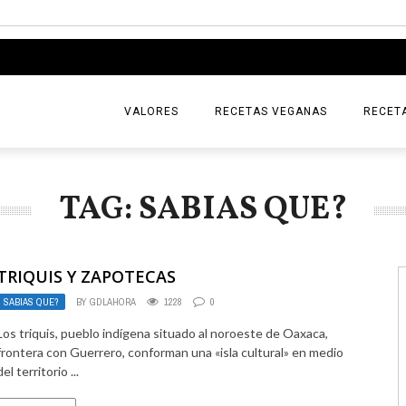
VALORES
RECETAS VEGANAS
RECET
TAG: SABIAS QUE?
TRIQUIS Y ZAPOTECAS
SABIAS QUE?
BY
GDLAHORA
1228
0
Los triquis, pueblo indígena situado al noroeste de Oaxaca,
frontera con Guerrero, conforman una «isla cultural» en medio
del territorio ...