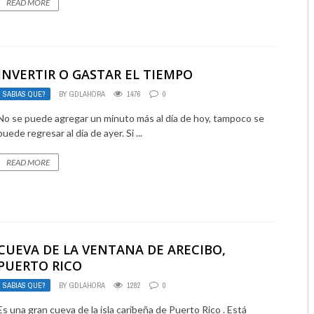
READ MORE
INVERTIR O GASTAR EL TIEMPO
SABIAS QUE?
BY
GDLAHORA
1476
0
No se puede agregar un minuto más al día de hoy, tampoco se
puede regresar al día de ayer. Si ...
READ MORE
CUEVA DE LA VENTANA DE ARECIBO,
PUERTO RICO
SABIAS QUE?
BY
GDLAHORA
1282
0
Es una gran cueva de la isla caribeña de Puerto Rico . Está