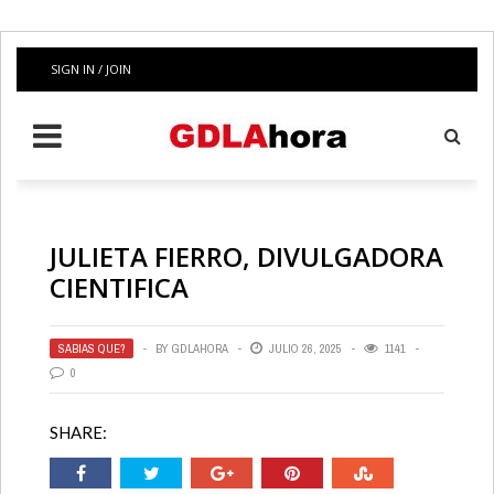
SIGN IN / JOIN
JULIETA FIERRO, DIVULGADORA
CIENTIFICA
SABIAS QUE?
BY
GDLAHORA
JULIO 26, 2025
1141
0
SHARE: