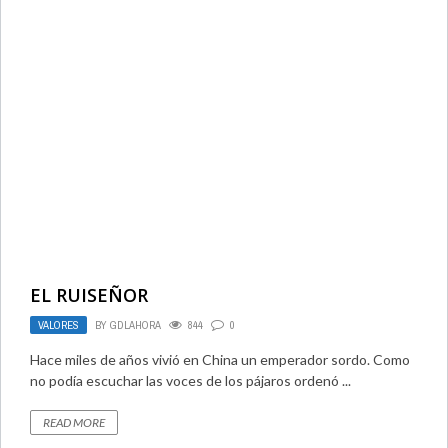
EL RUISEÑOR
VALORES
BY
GDLAHORA
844
0
Hace miles de años vivió en China un emperador sordo. Como
no podía escuchar las voces de los pájaros ordenó ...
READ MORE