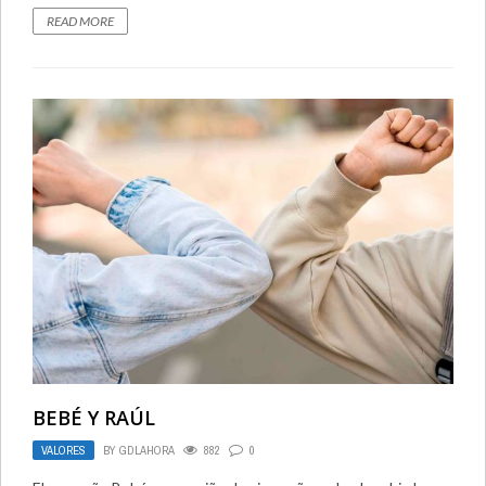
READ MORE
BEBÉ Y RAÚL
VALORES
BY
GDLAHORA
882
0