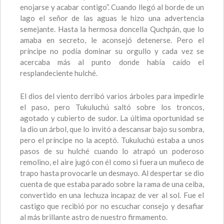
enojarse y acabar contigo”. Cuando llegó al borde de un
lago el señor de las aguas le hizo una advertencia
semejante. Hasta la hermosa doncella Quchpán, que lo
amaba en secreto, le aconsejó detenerse. Pero el
príncipe no podía dominar su orgullo y cada vez se
acercaba más al punto donde había caído el
resplandeciente hulché.
El dios del viento derribó varios árboles para impedirle
el paso, pero Tukuluchú saltó sobre los troncos,
agotado y cubierto de sudor. La última oportunidad se
la dio un árbol, que lo invitó a descansar bajo su sombra,
pero el príncipe no la aceptó. Tukuluchú estaba a unos
pasos de su hulché cuando lo atrapó un poderoso
remolino, el aire jugó con él como si fuera un muñeco de
trapo hasta provocarle un desmayo. Al despertar se dio
cuenta de que estaba parado sobre la rama de una ceiba,
convertido en una lechuza incapaz de ver al sol. Fue el
castigo que recibió por no escuchar consejo y desafiar
al más brillante astro de nuestro firmamento.