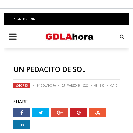
SIGN IN / JOIN
UN PEDACITO DE SOL
VALORES
BY
GDLAHORA
MARZO 28, 2021
980
0
SHARE: