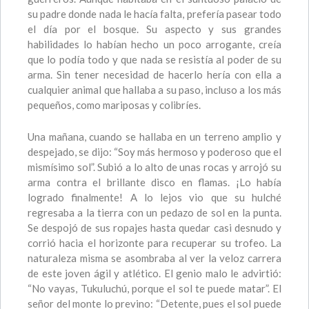
su padre donde nada le hacía falta, prefería pasear todo
el día por el bosque. Su aspecto y sus grandes
habilidades lo habían hecho un poco arrogante, creía
que lo podía todo y que nada se resistía al poder de su
arma. Sin tener necesidad de hacerlo hería con ella a
cualquier animal que hallaba a su paso, incluso a los más
pequeños, como mariposas y colibríes.
Una mañana, cuando se hallaba en un terreno amplio y
despejado, se dijo: “Soy más hermoso y poderoso que el
mismísimo sol”. Subió a lo alto de unas rocas y arrojó su
arma contra el brillante disco en flamas. ¡Lo había
logrado finalmente! A lo lejos vio que su hulché
regresaba a la tierra con un pedazo de sol en la punta.
Se despojó de sus ropajes hasta quedar casi desnudo y
corrió hacia el horizonte para recuperar su trofeo. La
naturaleza misma se asombraba al ver la veloz carrera
de este joven ágil y atlético. El genio malo le advirtió:
“No vayas, Tukuluchú, porque el sol te puede matar”. El
señor del monte lo previno: “Detente, pues el sol puede