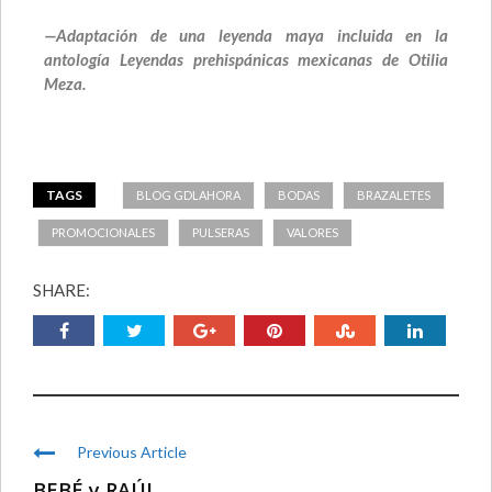
—Adaptación de una leyenda maya incluida en la
antología Leyendas prehispánicas mexicanas de Otilia
Meza.
TAGS
BLOG GDLAHORA
BODAS
BRAZALETES
PROMOCIONALES
PULSERAS
VALORES
SHARE:
Previous Article
BEBÉ y RAÚL